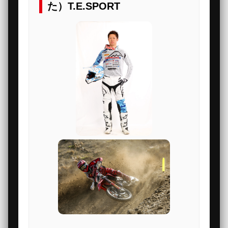
た）T.E.SPORT