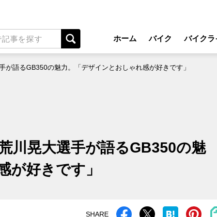
ホーム
バイク
バイクラ
New Model Show
アプ
手が語るGB350の魅力。「デザインとおしゃれ感が好きです」
モデル情報
ライディン
カスタマイズパーツ
ツーリ
テクノロジー
アウト
名車・旧車
安全運
荒川晃大選手が語るGB350の魅
ビジネス
レンタル
感が好きです」
メンテナ
SHARE