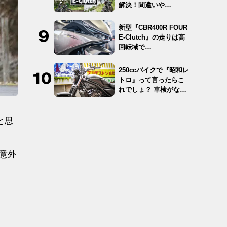
解決！間違いや…
新型『CBR400R FOUR
E-Clutch』の走りは高
回転域で…
250ccバイクで『昭和レ
トロ』って言ったらこ
れでしょ？ 車検がな
く…
と思
、意外