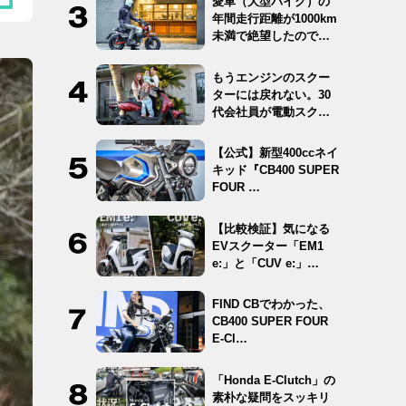
愛車（大型バイク）の
年間走行距離が1000km
未満で絶望したので
12…
もうエンジンのスクー
ターには戻れない。30
代会社員が電動スクー
ター …
【公式】新型400ccネイ
キッド『CB400 SUPER
FOUR …
【比較検証】気になる
EVスクーター「EM1
e:」と「CUV e:」…
FIND CBでわかった、
CB400 SUPER FOUR
E-Cl…
「Honda E-Clutch」の
素朴な疑問をスッキリ