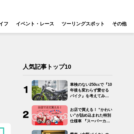
イフ
イベント・レース
ツーリングスポット
その他
リ
モータースポーツ
グギア
イベント
ング
スクール・レッスン
人気記事トップ10
ドア
転
車検のない250ccで『10
年後も変わらず愛せる
バイク
バイク』を考えてみ
た…
ンス
お店で買える！ “かわい
い”が詰め込まれた特別
仕様車 『スーパーカ
ブ…