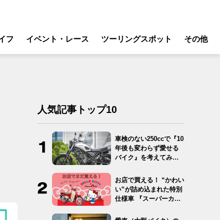
イフ
イベント・レース
ツーリングスポット
その他
リ
モータースポーツ
グギア
イベント
ング
スクール・レッスン
人気記事トップ10
ドア
転
車検のない250ccで『10
年後も変わらず愛せる
バイク
バイク』を考えてみ
た…
ンス
お店で買える！ “かわい
い”が詰め込まれた特別
仕様車 『スーパーカ
ブ…