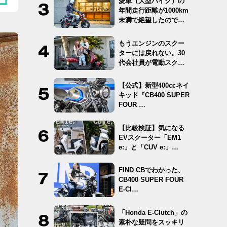
愛車（大型バイク）の
年間走行距離が1000km
未満で絶望したので
12…
もうエンジンのスクー
ターには戻れない。30
代会社員が電動スクー
ター …
【公式】新型400ccネイ
キッド『CB400 SUPER
FOUR …
【比較検証】気になる
EVスクーター「EM1
e:」と「CUV e:」…
FIND CBでわかった、
CB400 SUPER FOUR
E-Cl…
「Honda E-Clutch」の
素朴な疑問をスッキリ