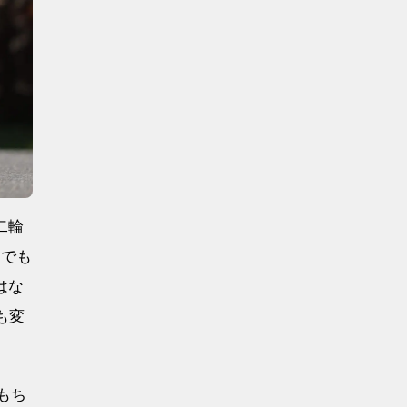
二輪
」でも
はな
も変
もち