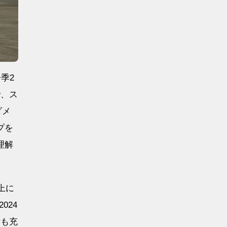
季2
で、ス
ダメ
プを
理解
上に
024
備も充