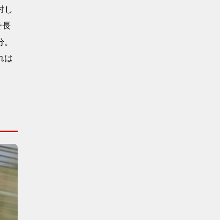
対し
そ長
分。
れは