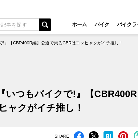
ホーム
バイク
バイクラ
New Model Show
アプ
!』【CBR400R編】公道で乗るCBRはヨンヒャクがイチ推し！
モデル情報
ライディン
カスタマイズパーツ
ツーリ
テクノロジー
アウト
名車・旧車
安全運
いつもバイクで!』【CBR400R
ビジネス
レンタル
ンヒャクがイチ推し！
メンテナ
SHARE