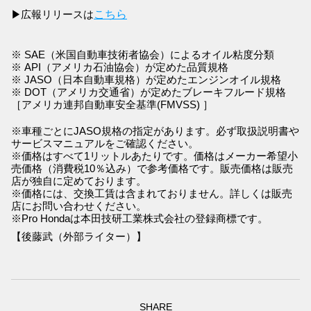
広報リリースは
こちら
▶
※ SAE（米国自動車技術者協会）によるオイル粘度分類
※ API（アメリカ石油協会）が定めた品質規格
※ JASO（日本自動車規格）が定めたエンジンオイル規格
※ DOT（アメリカ交通省）が定めたブレーキフルード規格
［アメリカ連邦自動車安全基準(FMVSS) ］
※車種ごとにJASO規格の指定があります。必ず取扱説明書や
サービスマニュアルをご確認ください。
※価格はすべて1リットルあたりです。価格はメーカー希望小
売価格（消費税10％込み）で参考価格です。販売価格は販売
店が独自に定めております。
※価格には、交換工賃は含まれておりません。詳しくは販売
店にお問い合わせください。
※Pro Hondaは本田技研工業株式会社の登録商標です。
【後藤武（外部ライター）】
SHARE