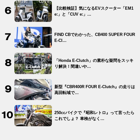
【比較検証】気になるEVスクーター「EM1
e:」と「CUV e:」…
FIND CBでわかった、CB400 SUPER FOUR
E-Cl…
「Honda E-Clutch」の素朴な疑問をスッキ
リ解決！間違いや…
新型『CBR400R FOUR E-Clutch』の走りは
高回転域で…
250ccバイクで『昭和レトロ』って言ったら
これでしょ？ 車検がなく…