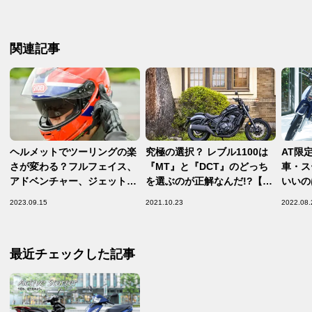
関連記事
ヘルメットでツーリングの楽
究極の選択？ レブル1100は
AT限
さが変わる？フルフェイス、
『MT』と『DCT』のどっち
車・ス
アドベンチャー、ジェットな
を選ぶのが正解なんだ!?【ホ
いいの
どおすすめモデルを紹介！
ンダの道は一日にして成らず
とだ！
2023.09.15
2021.10.23
2022.08.
第17回／Honda Rebel 1100
まとめ編】
最近チェックした記事