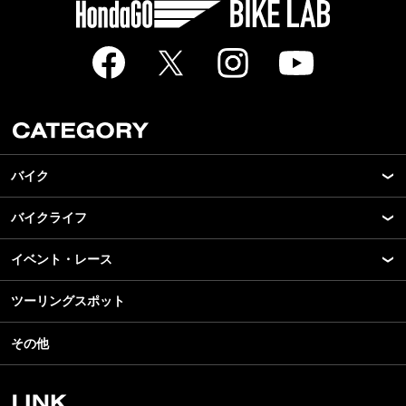
バイク
バイクライフ
New Model Show
モデル情報
イベント・レース
アプリ
カスタマイズパーツ
ライディングギア
ツーリングスポット
モータースポーツ
テクノロジー
ツーリング
イベント
名車・旧車
その他
アウトドア
スクール・レッスン
ビジネス
安全運転