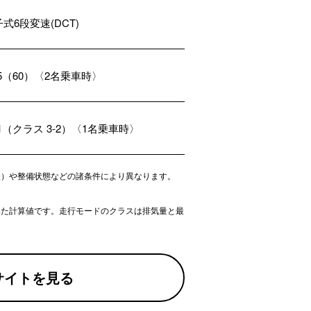
式6段変速(DCT)
.5（60）〈2名乗車時〉
.1（クラス 3-2）〈1名乗車時〉
様）や整備状態などの諸条件により異なります。
いた計算値です。走行モードのクラスは排気量と最
サイトを見る