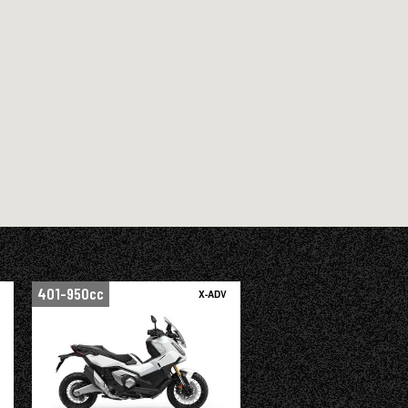
401-950cc
X-ADV