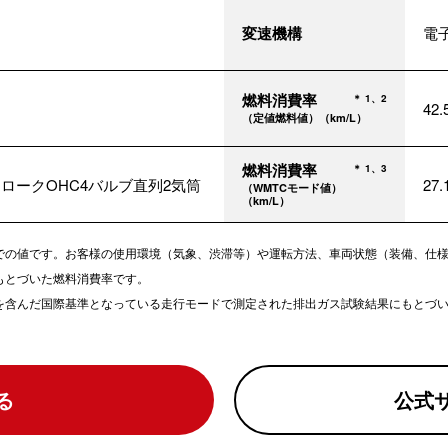
変速機構
電子
燃料消費率
＊ 1、2
42
（定値燃料値）（km/L）
燃料消費率
＊ 1、3
トロークOHC4バルブ直列2気筒
27
（WMTCモード値）
（km/L）
での値です。お客様の使用環境（気象、渋滞等）や運転方法、車両状態（装備、仕
もとづいた燃料消費率です。
どを含んだ国際基準となっている走行モードで測定された排出ガス試験結果にもとづ
る
公式