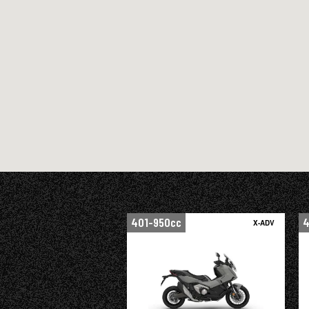
401-950cc
4
X-ADV