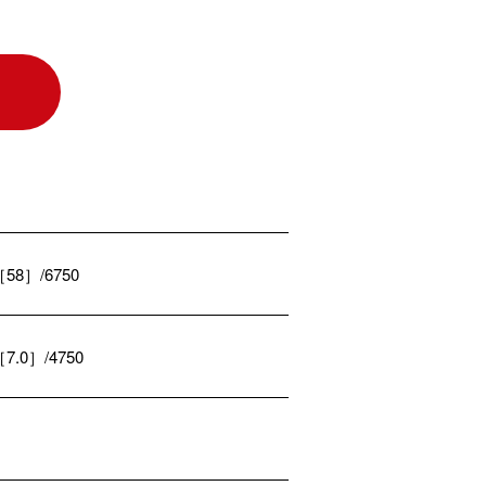
［58］/6750
［7.0］/4750