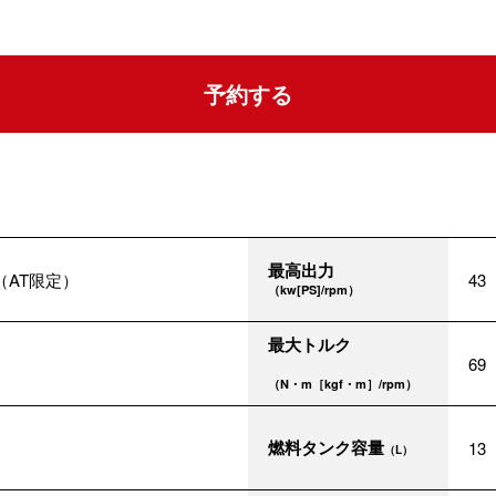
予約する
最高出力
（AT限定）
43
（kw[PS]/rpm）
最大トルク
69
（N・m［kgf・m］/rpm）
燃料タンク容量
13
（L）