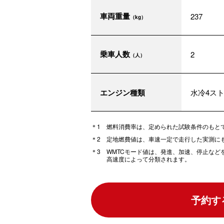
車両重量
237
（kg）
乗車人数
2
（人）
エンジン種類
水冷4ス
燃料消費率は、定められた試験条件のもと
定地燃費値は、車速一定で走行した実測に
WMTCモード値は、発進、加速、停止な
高速度によって分類されます。
予約す