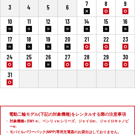
7
8
9
3
4
5
6
10
11
12
13
14
15
16
17
18
19
20
21
22
23
24
25
26
27
28
29
30
31
1
2
3
4
5
6
電動二輪モデル(下記の対象機種)をレンタルする際の注意事項
対象機種= EM1 e:、ベンリィe:シリーズ、ジャイロe:、ジャイロキャノピ
ーe:
モバイルパワーパック(MPP)専用充電器のお貸出はしておりません。