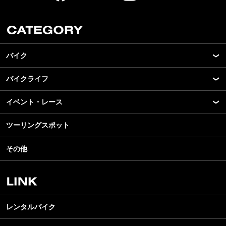
バイク
バイクライフ
New Model Show
モデル情報
イベント・レース
アプリ
カスタマイズパーツ
ライディングギア
ツーリングスポット
モータースポーツ
テクノロジー
ツーリング
イベント
名車・旧車
その他
アウトドア
スクール・レッスン
ビジネス
安全運転
レンタルバイク
メンテナンス
レンタルバイク