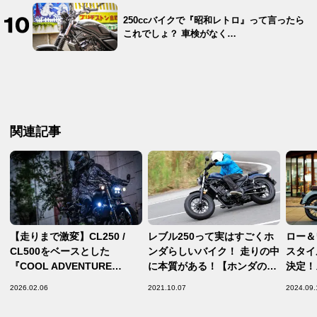
250ccバイクで『昭和レトロ』って言ったら
これでしょ？ 車検がなく…
関連記事
【走りまで激変】CL250 /
レブル250って実はすごくホ
ロー＆
CL500をベースとした
ンダらしいバイク！ 走りの中
スタイ
『COOL ADVENTURE
に本質がある！【ホンダの道
決定！
STYLE』は見た目だけのカス
は一日にして成らず 第15回
とは何
2026.02.06
2021.10.07
2024.09.
タムじゃない!?【Hondaカス
／Honda Rebel 250 中編】
タム最前線 CL250 / CL500