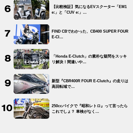
【比較検証】気になるEVスクーター「EM1
e:」と「CUV e:」…
FIND CBでわかった、CB400 SUPER FOUR
E-Cl…
「Honda E-Clutch」の素朴な疑問をスッキ
リ解決！間違いや…
新型『CBR400R FOUR E-Clutch』の走りは
高回転域で…
250ccバイクで『昭和レトロ』って言ったら
これでしょ？ 車検がなく…