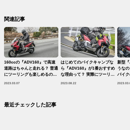
関連記事
160ccの『ADV160』で高速
はじめてのバイクキャンプな
新型『
道路はちゃんと走れる？ 普通
ら『ADV160』が1番おすすめ
うなの？
にツーリングも楽しめるの
な理由って？ 実際にツーリン
バイク
か？【ホンダの道は1日にし
グに行って確かめてみた！
じゃ…
2023.03.07
2023.08.22
2023.03.
てならず／Honda ADV160
【バイクキャンプ GO!GO!／
【ホン
試乗インプレ・レビュー 中
ADV160 レビュー 前編】
らず／H
編】
インプ
最近チェックした記事