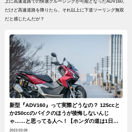
上に高速道路での快適クルージングが可能となったADV160。
だけど高速道路を降りたら、それ以上に下道ツーリング無双
だと感じたんだが？
新型『ADV160』って実際どうなの？ 125ccと
か250ccのバイクのほうが後悔しないんじ
ゃ……と思ってる人へ！【ホンダの道は1日に
してならず／Honda ADV160 試乗インプレ・
2023.03.06