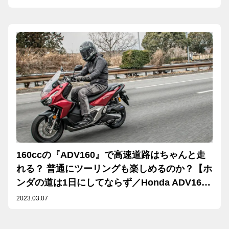
レビュー 前編】
160ccの『ADV160』で高速道路はちゃんと走
れる？ 普通にツーリングも楽しめるのか？【ホ
ンダの道は1日にしてならず／Honda ADV160
試乗インプレ・レビュー 中編】
2023.03.07