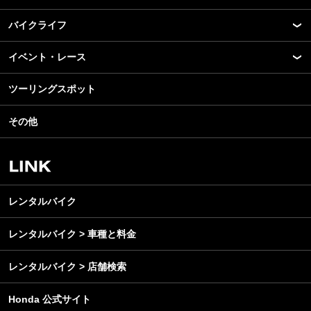
バイクライフ
New Model Show
モデル情報
イベント・レース
アプリ
カスタマイズパーツ
ライディングギア
ツーリングスポット
モータースポーツ
テクノロジー
ツーリング
イベント
名車・旧車
その他
アウトドア
スクール・レッスン
ビジネス
安全運転
レンタルバイク
メンテナンス
レンタルバイク
レンタルバイク > 車種と料金
レンタルバイク > 店舗検索
Honda 公式サイト