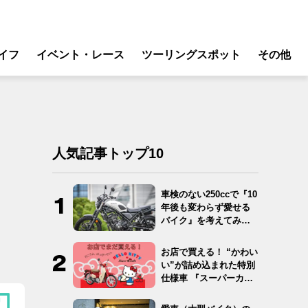
イフ
イベント・レース
ツーリングスポット
その他
リ
モータースポーツ
グギア
イベント
ング
スクール・レッスン
人気記事トップ10
ドア
転
車検のない250ccで『10
年後も変わらず愛せる
バイク
バイク』を考えてみ
た…
ンス
お店で買える！ “かわい
い”が詰め込まれた特別
仕様車 『スーパーカ
ブ…