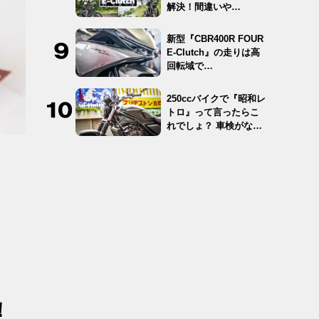
解決！間違いや…
新型『CBR400R FOUR
E-Clutch』の走りは高
回転域で…
250ccバイクで『昭和レ
トロ』って言ったらこ
れでしょ？ 車検がな
く…
！