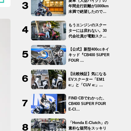
愛車（大型バイク）の
年間走行距離が1000km
未満で絶望したので
12…
もうエンジンのスクー
ターには戻れない。30
代会社員が電動スクー
ター …
【公式】新型400ccネイ
キッド『CB400 SUPER
FOUR …
【比較検証】気になる
EVスクーター「EM1
e:」と「CUV e:」…
FIND CBでわかった、
CB400 SUPER FOUR
E-Cl…
「Honda E-Clutch」の
素朴な疑問をスッキリ