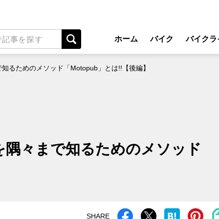
ホーム
バイク
バイクラ
New Model Show
アプ
で知るためのメソッド「Motopub」とは!!【後編】
モデル情報
ライディン
カスタマイズパーツ
ツーリ
テクノロジー
アウト
名車・旧車
安全運
イクを隅々まで知るためのメソッド
ビジネス
レンタル
】
メンテナ
SHARE