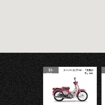
51-
スーパーカブ110・『天気の
125cc
子』ver.