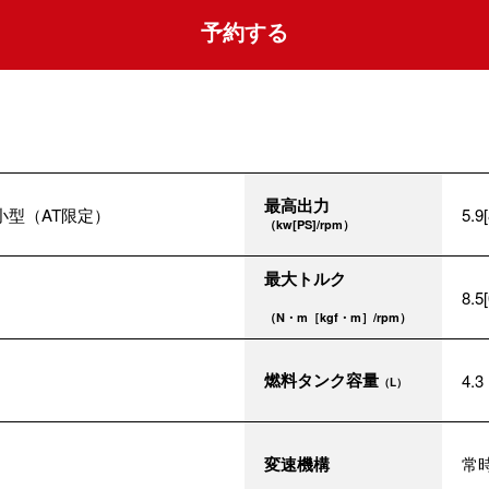
予約する
最高出力
小型（AT限定）
5.9
（kw[PS]/rpm）
最大トルク
8.5
（N・m［kgf・m］/rpm）
燃料タンク容量
4.3
（L）
変速機構
常