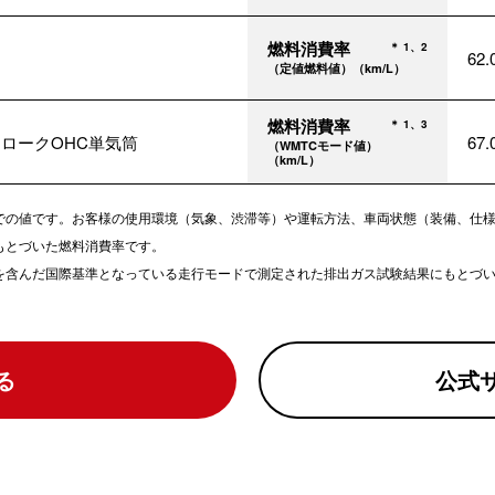
燃料消費率
＊ 1、2
62
（定値燃料値）（km/L）
燃料消費率
＊ 1、3
トロークOHC単気筒
67
（WMTCモード値）
（km/L）
での値です。お客様の使用環境（気象、渋滞等）や運転方法、車両状態（装備、仕
もとづいた燃料消費率です。
どを含んだ国際基準となっている走行モードで測定された排出ガス試験結果にもとづ
る
公式