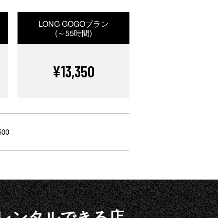
LONG GOGOプラン
(～55時間)
¥13,350
500
がレンタルできる店