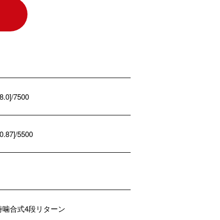
[8.0]/7500
[0.87]/5500
時噛合式4段リターン