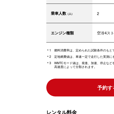
乗車人数
2
（人）
エンジン種類
空冷4ス
燃料消費率は、定められた試験条件のもと
定地燃費値は、車速一定で走行した実測に
WMTCモード値は、発進、加速、停止な
高速度によって分類されます。
予約す
レンタル料金