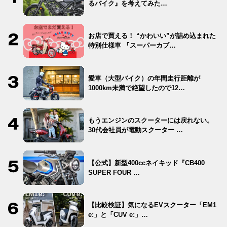
るバイク』を考えてみた…
お店で買える！ “かわいい”が詰め込まれた
特別仕様車 『スーパーカブ…
愛車（大型バイク）の年間走行距離が
1000km未満で絶望したので12…
もうエンジンのスクーターには戻れない。
30代会社員が電動スクーター …
【公式】新型400ccネイキッド『CB400
SUPER FOUR …
【比較検証】気になるEVスクーター「EM1
e:」と「CUV e:」…