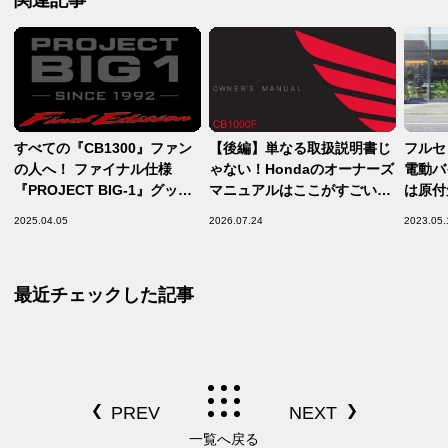
関連記事
すべての『CB1300』ファン
【後編】単なる取扱説明書じ
フルセ
の人へ！ ファイナル仕様
ゃない！Hondaのオーナーズ
電動バイ
『PROJECT BIG-1』グッズ
マニュアルはここがすごい
は原付
は手に入れておいて損はな
【Safety】
きる環
2025.04.05
2026.07.24
2023.05.
い……【CB1300 Final
ター
Edition】
最近チェックした記事
一覧へ戻る