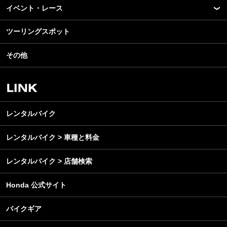
モデル情報
イベント・レース
アプリ
カスタマイズパーツ
ライディングギア
ツーリングスポット
モータースポーツ
テクノロジー
ツーリング
イベント
名車・旧車
その他
アウトドア
スクール・レッスン
ビジネス
安全運転
レンタルバイク
メンテナンス
レンタルバイク
レンタルバイク > 車種と料金
レンタルバイク > 店舗検索
Honda 公式サイト
バイクギア