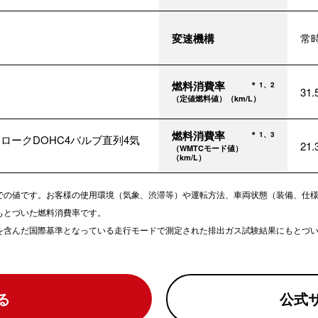
変速機構
常
燃料消費率
＊ 1、2
31
（定値燃料値）（km/L）
燃料消費率
＊ 1、3
ロークDOHC4バルブ直列4気
21
（WMTCモード値）
（km/L）
での値です。お客様の使用環境（気象、渋滞等）や運転方法、車両状態（装備、仕
もとづいた燃料消費率です。
どを含んだ国際基準となっている走行モードで測定された排出ガス試験結果にもとづ
る
公式