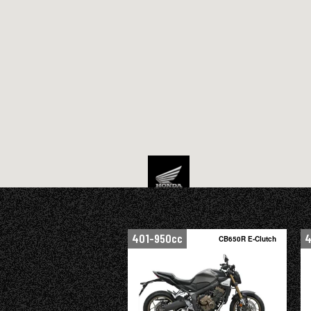
401-950cc
4
CB650R E-Clutch