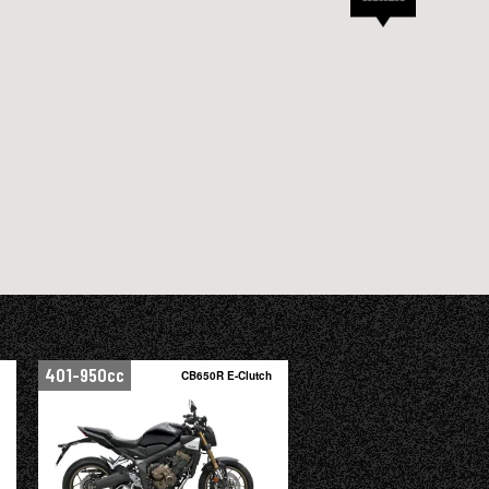
401-950cc
CB650R E-Clutch