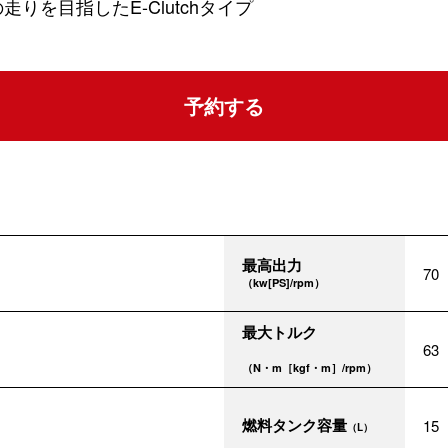
りを目指したE-Clutchタイプ
予約する
最高出力
70
（kw[PS]/rpm）
最大トルク
63
（N・m［kgf・m］/rpm）
燃料タンク容量
15
（L）