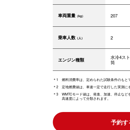
車両重量
207
（kg）
乗車人数
2
（人）
水冷4スト
エンジン種類
筒
燃料消費率は、定められた試験条件のもと
定地燃費値は、車速一定で走行した実測に
WMTCモード値は、発進、加速、停止な
高速度によって分類されます。
予約す