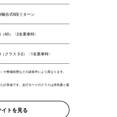
時噛合式6段リターン
.5（60）〈2名乗車時〉
.3（クラス 3-2）〈1名乗車時〉
様）や整備状態などの諸条件により異なります。
いた計算値です。走行モードのクラスは排気量と最
サイトを見る