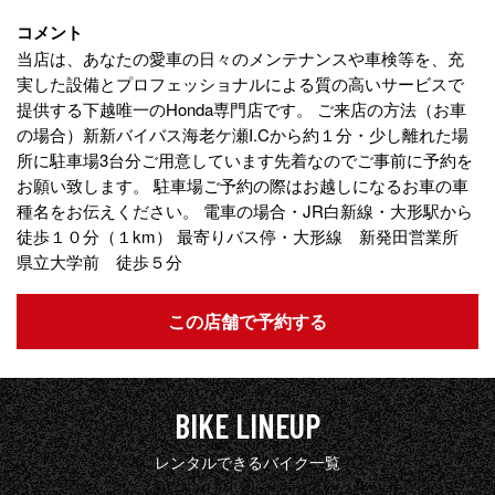
コメント
当店は、あなたの愛車の日々のメンテナンスや車検等を、充
実した設備とプロフェッショナルによる質の高いサービスで
提供する下越唯一のHonda専門店です。 ご来店の方法（お車
の場合）新新バイバス海老ケ瀬I.Cから約１分・少し離れた場
所に駐車場3台分ご用意しています先着なのでご事前に予約を
お願い致します。 駐車場ご予約の際はお越しになるお車の車
種名をお伝えください。 電車の場合・JR白新線・大形駅から
徒歩１０分（１km） 最寄りバス停・大形線 新発田営業所
県立大学前 徒歩５分
この店舗で予約する
BIKE LINEUP
レンタルできるバイク一覧