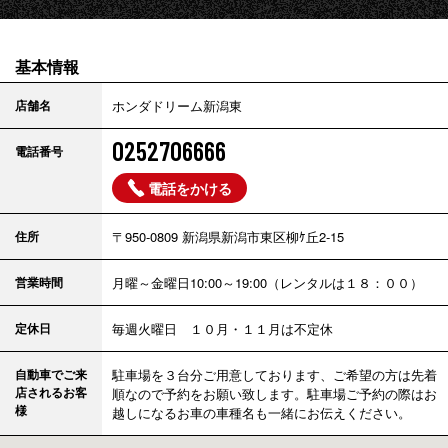
基本情報
店舗名
ホンダドリーム新潟東
0252706666
電話番号
電話をかける
住所
〒950-0809 新潟県新潟市東区柳ｹ丘2-15
営業時間
月曜～金曜日10:00～19:00（レンタルは１８：００）
定休日
毎週火曜日 １０月・１１月は不定休
自動車でご来
駐車場を３台分ご用意しております、ご希望の方は先着
店されるお客
順なので予約をお願い致します。駐車場ご予約の際はお
様
越しになるお車の車種名も一緒にお伝えください。