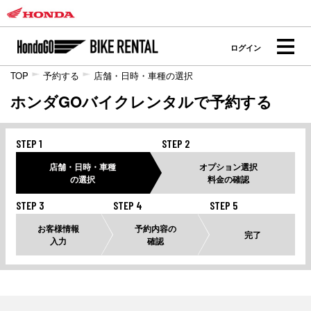
ログイン
TOP
予約する
店舗・日時・車種の選択
ホンダGOバイクレンタルで予約する
STEP 1
STEP 2
店舗・日時・車種
オプション選択
の選択
料金の確認
STEP 3
STEP 4
STEP 5
お客様情報
予約内容の
完了
入力
確認