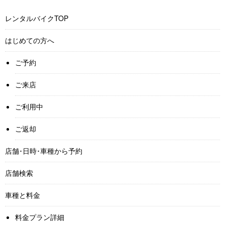
レンタルバイクTOP
はじめての方へ
ご予約
ご来店
ご利用中
ご返却
店舗･日時･車種から予約
店舗検索
車種と料金
料金プラン詳細