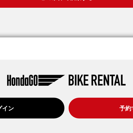
グイン
予約