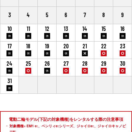
3
4
5
6
7
8
9
10
11
12
13
14
15
16
17
18
19
20
21
22
23
24
25
26
27
28
29
30
31
1
2
3
4
5
6
電動二輪モデル(下記の対象機種)をレンタルする際の注意事項
対象機種= EM1 e:、ベンリィe:シリーズ、ジャイロe:、ジャイロキャノピ
ーe: