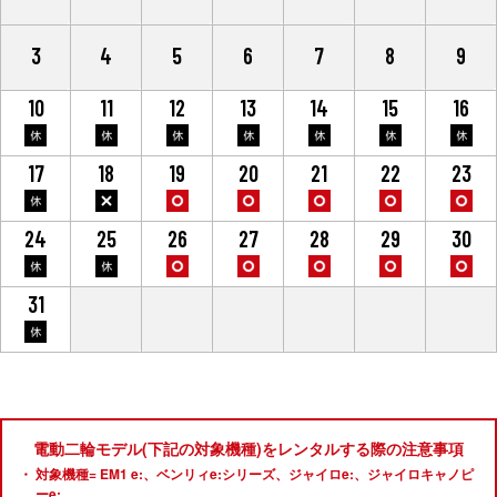
3
4
5
6
7
8
9
10
11
12
13
14
15
16
17
18
19
20
21
22
23
24
25
26
27
28
29
30
31
1
2
3
4
5
6
電動二輪モデル(下記の対象機種)をレンタルする際の注意事項
対象機種= EM1 e:、ベンリィe:シリーズ、ジャイロe:、ジャイロキャノピ
ーe: