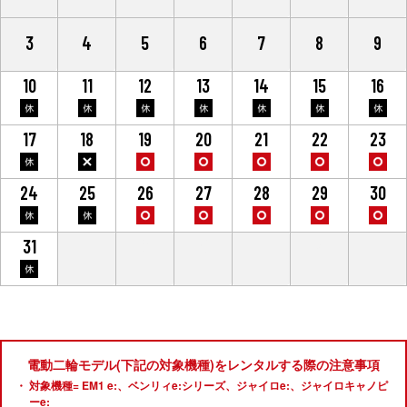
3
4
5
6
7
8
9
10
11
12
13
14
15
16
17
18
19
20
21
22
23
24
25
26
27
28
29
30
31
1
2
3
4
5
6
電動二輪モデル(下記の対象機種)をレンタルする際の注意事項
対象機種= EM1 e:、ベンリィe:シリーズ、ジャイロe:、ジャイロキャノピ
ーe: