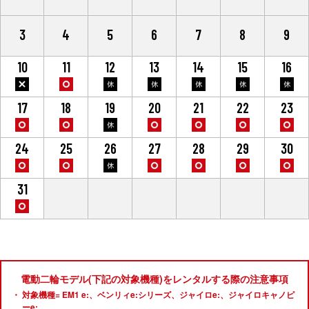
3
4
5
6
7
8
9
10
11
12
13
14
15
16
17
18
19
20
21
22
23
24
25
26
27
28
29
30
31
1
2
3
4
5
6
電動二輪モデル(下記の対象機種)をレンタルする際の注意事項
対象機種= EM1 e:、ベンリィe:シリーズ、ジャイロe:、ジャイロキャノピ
ーe: