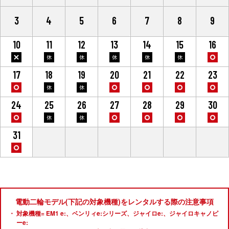
3
4
5
6
7
8
9
10
11
12
13
14
15
16
17
18
19
20
21
22
23
24
25
26
27
28
29
30
31
1
2
3
4
5
6
電動二輪モデル(下記の対象機種)をレンタルする際の注意事項
対象機種= EM1 e:、ベンリィe:シリーズ、ジャイロe:、ジャイロキャノピ
ーe: