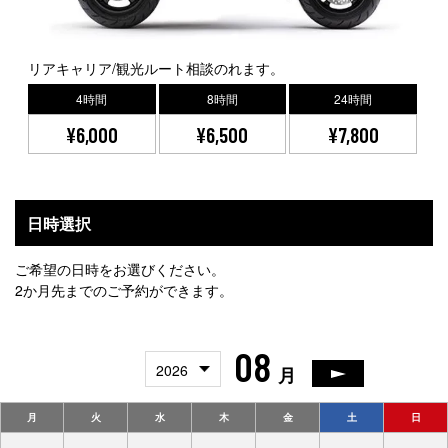
リアキャリア/観光ルート相談のれます。
4時間
8時間
24時間
¥6,000
¥6,500
¥7,800
日時選択
ご希望の日時をお選びください。
2か月先までのご予約ができます。
08
2026
月
月
火
水
木
金
土
日