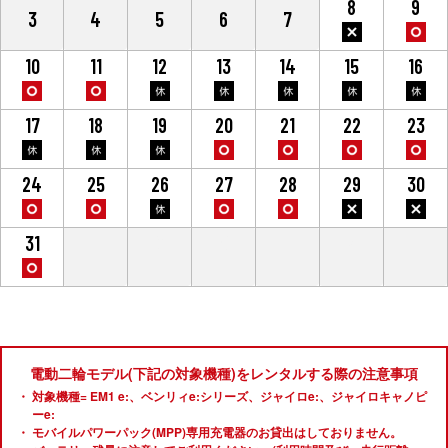
8
9
3
4
5
6
7
10
11
12
13
14
15
16
17
18
19
20
21
22
23
24
25
26
27
28
29
30
31
1
2
3
4
5
6
電動二輪モデル(下記の対象機種)をレンタルする際の注意事項
対象機種= EM1 e:、ベンリィe:シリーズ、ジャイロe:、ジャイロキャノピ
ーe:
モバイルパワーパック(MPP)専用充電器のお貸出はしておりません。