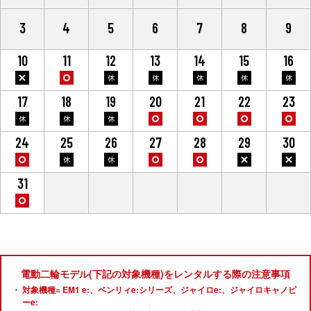
3
4
5
6
7
8
9
10
11
12
13
14
15
16
17
18
19
20
21
22
23
24
25
26
27
28
29
30
31
1
2
3
4
5
6
電動二輪モデル(下記の対象機種)をレンタルする際の注意事項
対象機種= EM1 e:、ベンリィe:シリーズ、ジャイロe:、ジャイロキャノピ
ーe: