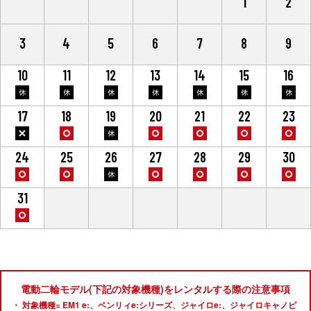
27
28
29
30
31
1
2
3
4
5
6
7
8
9
10
11
12
13
14
15
16
17
18
19
20
21
22
23
24
25
26
27
28
29
30
31
1
2
3
4
5
6
電動二輪モデル(下記の対象機種)をレンタルする際の注意事項
対象機種= EM1 e:、ベンリィe:シリーズ、ジャイロe:、ジャイロキャノピ