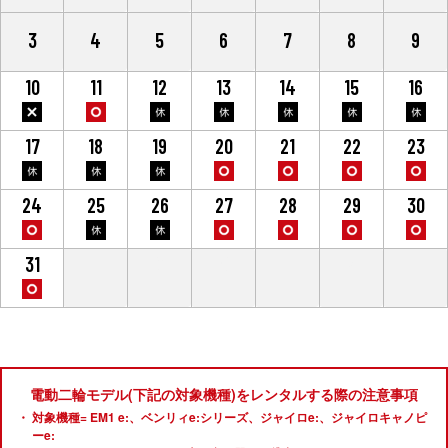
3
4
5
6
7
8
9
10
11
12
13
14
15
16
17
18
19
20
21
22
23
24
25
26
27
28
29
30
31
1
2
3
4
5
6
電動二輪モデル(下記の対象機種)をレンタルする際の注意事項
対象機種= EM1 e:、ベンリィe:シリーズ、ジャイロe:、ジャイロキャノピ
ーe: