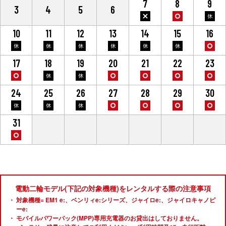
7
8
9
3
4
5
6
10
11
12
13
14
15
16
17
18
19
20
21
22
23
24
25
26
27
28
29
30
31
1
2
3
4
5
6
電動二輪モデル(下記の対象機種)をレンタルする際の注意事項
対象機種= EM1 e:、ベンリィe:シリーズ、ジャイロe:、ジャイロキャノピ
ーe:
モバイルパワーパック(MPP)専用充電器のお貸出はしておりません。