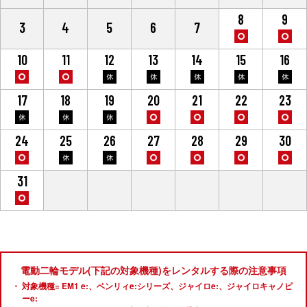
8
9
3
4
5
6
7
10
11
12
13
14
15
16
17
18
19
20
21
22
23
24
25
26
27
28
29
30
31
1
2
3
4
5
6
電動二輪モデル(下記の対象機種)をレンタルする際の注意事項
対象機種= EM1 e:、ベンリィe:シリーズ、ジャイロe:、ジャイロキャノピ
ーe: