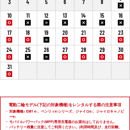
3
4
5
6
7
8
10
11
12
13
14
15
16
17
18
19
20
21
22
23
24
25
26
27
28
29
30
31
1
2
3
4
5
6
電動二輪モデル(下記の対象機種)をレンタルする際の注意事項
対象機種= EM1 e:、ベンリィe:シリーズ、ジャイロe:、ジャイロキャノピ
ーe:
モバイルパワーパック(MPP)専用充電器のお貸出はしておりません。
バッテリー残量に注意してご利用ください。(利用時間及び、走行距離、