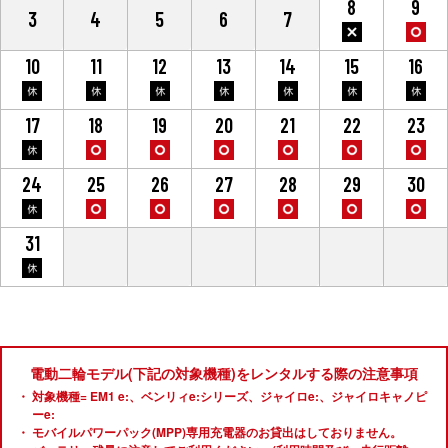
8
9
3
4
5
6
7
10
11
12
13
14
15
16
17
18
19
20
21
22
23
24
25
26
27
28
29
30
31
1
2
3
4
5
6
電動二輪モデル(下記の対象機種)をレンタルする際の注意事項
対象機種= EM1 e:、ベンリィe:シリーズ、ジャイロe:、ジャイロキャノピ
ーe:
モバイルパワーパック(MPP)専用充電器のお貸出はしておりません。