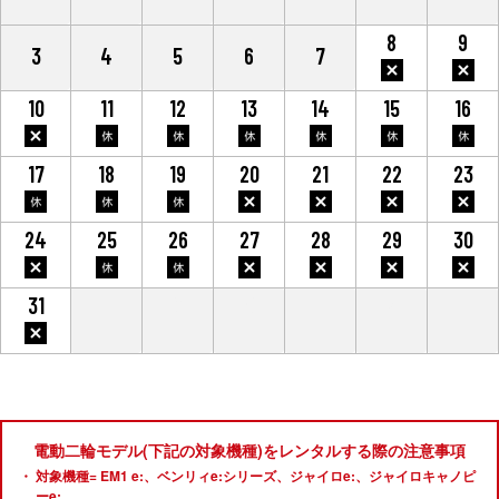
8
9
3
4
5
6
7
10
11
12
13
14
15
16
17
18
19
20
21
22
23
24
25
26
27
28
29
30
31
1
2
3
4
5
6
電動二輪モデル(下記の対象機種)をレンタルする際の注意事項
対象機種= EM1 e:、ベンリィe:シリーズ、ジャイロe:、ジャイロキャノピ
ーe: