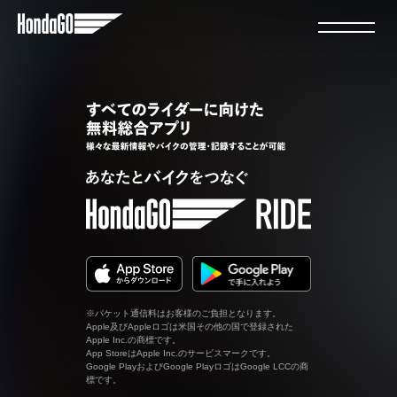
※パケット通信料はお客様のご負担となります。
Apple及びAppleロゴは米国その他の国で登録された
Apple Inc.の商標です。
App StoreはApple Inc.のサービスマークです。
Google PlayおよびGoogle PlayロゴはGoogle LCCの商
標です。