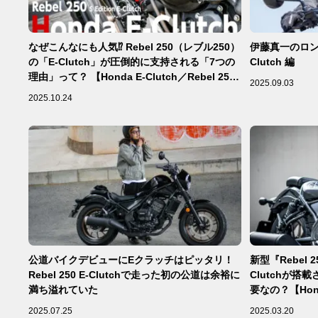
なぜこんなにも人気⁉︎ Rebel 250（レブル250）
伊藤真一のロング
の「E-Clutch」が圧倒的に支持される「7つの
Clutch 編
理由」って？ 【Honda E-Clutch／Rebel 250
2025.09.03
S Edition編】
2025.10.24
公道バイクデビューにEクラッチはピッタリ！
新型『Rebel 
Rebel 250 E-Clutchで走った初の公道は余裕に
Clutchが
満ち溢れていた
要なの？【Hon
2025.07.25
2025.03.20