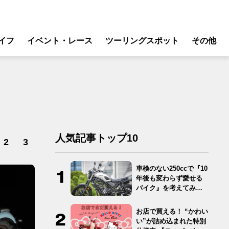
イフ
イベント・レース
ツーリングスポット
その他
リ
モータースポーツ
グギア
イベント
ング
スクール・レッスン
ドア
人気記事トップ10
転
2
3
バイク
車検のない250ccで『10
ンス
年後も変わらず愛せる
バイク』を考えてみ
た…
お店で買える！ “かわい
い”が詰め込まれた特別