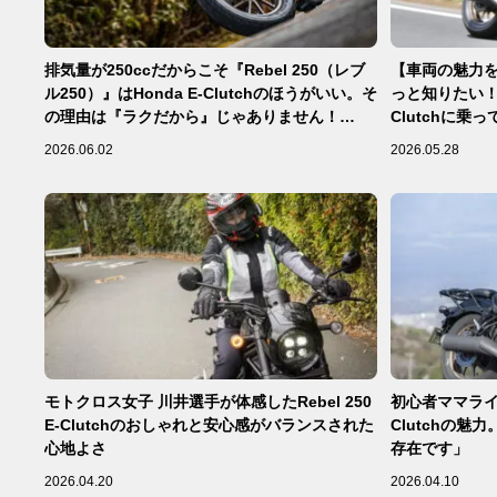
排気量が250ccだからこそ『Rebel 250（レブ
【車両の魅力を深
ル250）』はHonda E-Clutchのほうがいい。そ
っと知りたい！ Re
の理由は『ラクだから』じゃありません！
Clutchに乗
【Rebel 250 S Edition E-Clutch インプレ・レ
2026.06.02
2026.05.28
ビュー 後編】
モトクロス女子 川井選手が体感したRebel 250
初心者ママライダ
E-Clutchのおしゃれと安心感がバランスされた
Clutchの
心地よさ
存在です」
2026.04.20
2026.04.10