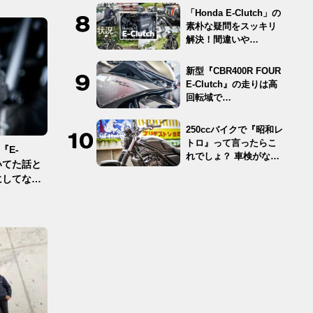
「Honda E-Clutch」の
素朴な疑問をスッキリ
解決！間違いや…
新型『CBR400R FOUR
E-Clutch』の走りは高
回転域で…
250ccバイクで『昭和レ
トロ』って言ったらこ
『E-
れでしょ？ 車検がな
聞いてた話と
く…
にしてなら