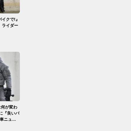
イクで!』
ch編】ライダー
』は何が変わ
に『良いバ
新車ニュー