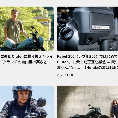
 250 E-Clutchに乗り換えたライ
Rebel 250（レブル250）ではじめて
、Eクラッチの自由度の高さと
Clutch』に乗った正直な感想 → 
違うんだが……【Hondaの道は1日
ず／Honda E-Clutch 前編】
2025.11.10