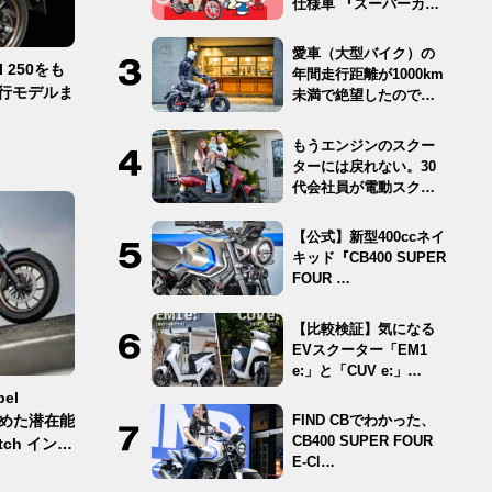
仕様車 『スーパーカ
ブ…
愛車（大型バイク）の
 250をも
年間走行距離が1000km
現行モデルま
未満で絶望したので
12…
もうエンジンのスクー
ターには戻れない。30
代会社員が電動スクー
ター …
【公式】新型400ccネイ
キッド『CB400 SUPER
FOUR …
【比較検証】気になる
EVスクーター「EM1
e:」と「CUV e:」…
el
FIND CBでわかった、
秘めた潜在能
CB400 SUPER FOUR
utch インプ
E-Cl…