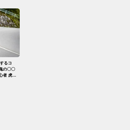
転するコ
心者 虎の