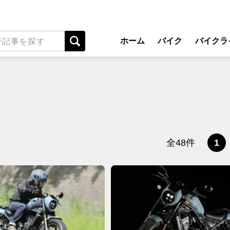
ホーム
バイク
バイクラ
New Model Show
アプ
モデル情報
ライディン
カスタマイズパーツ
ツーリ
テクノロジー
アウト
名車・旧車
安全運
全48件
1
ビジネス
レンタル
メンテナ