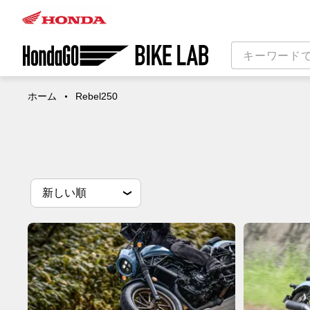
ホーム
Rebel250
並
並べ替え条件
新しい順
べ
替
古い順
閲覧数順
え
条
件