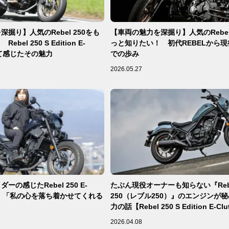
掘り】人気のRebel 250をも
【車両の魅力を深掘り】人気のRebel
bel 250 S Edition E-
っと知りたい！ 初代REBELから
って感じたその魅力
での歩み
2026.05.27
ーの感じたRebel 250 E-
たぶん現役オーナーも知らない『Reb
魅力。「私の心を落ち着かせてくれる
250（レブル250）』のエンジンが
力の話【Rebel 250 S Edition E-Cl
レ・レビュー 前編】
2026.04.08