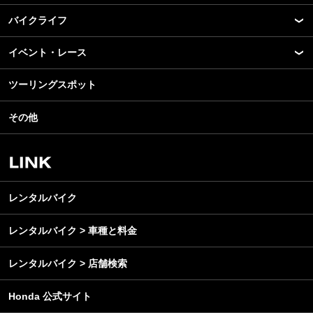
バイクライフ
New Model Show
モデル情報
イベント・レース
アプリ
カスタマイズパーツ
ライディングギア
ツーリングスポット
モータースポーツ
テクノロジー
ツーリング
イベント
名車・旧車
その他
アウトドア
スクール・レッスン
ビジネス
安全運転
レンタルバイク
メンテナンス
レンタルバイク
レンタルバイク > 車種と料金
レンタルバイク > 店舗検索
Honda 公式サイト