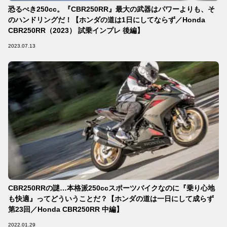
恐るべき250cc。『CBR250RR』最大の武器はパワーよりも、そ
のハンドリングだ！【ホンダの道は1日にしてならず／Honda
CBR250RR（2023） 試乗インプレ 後編】
2023.07.13
CBR250RRの謎…本格派250ccスポーツバイクなのに『乗り心地
も快適』ってどういうことだ？【ホンダの道は一日にして成らず
第23回／Honda CBR250RR 中編】
2022.01.29