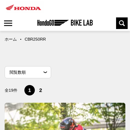
ホーム
CBR250RR
並
並べ替え条件
新しい順
古い順
閲覧数順
べ
替
え
1
2
全19件
条
件