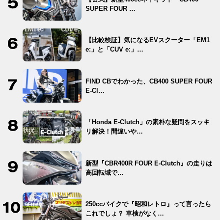
SUPER FOUR …
【比較検証】気になるEVスクーター「EM1
e:」と「CUV e:」…
FIND CBでわかった、CB400 SUPER FOUR
E-Cl…
「Honda E-Clutch」の素朴な疑問をスッキ
リ解決！間違いや…
新型『CBR400R FOUR E-Clutch』の走りは
高回転域で…
250ccバイクで『昭和レトロ』って言ったら
これでしょ？ 車検がなく…