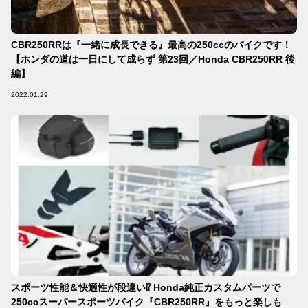
CBR250RRは『一緒に成長できる』最高の250ccのバイクです！
【ホンダの道は一日にして成らず 第23回／Honda CBR250RR 後
編】
2022.01.29
スポーツ性能＆快適性が段違い⁉ Honda純正カスタムパーツで
250ccスーパースポーツバイク『CBR250RR』をもっと楽しも