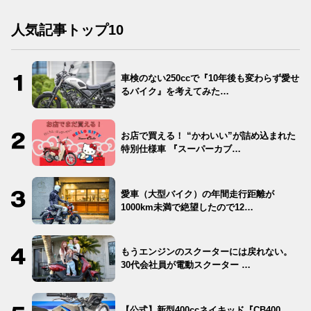
人気記事トップ10
車検のない250ccで『10年後も変わらず愛せ
るバイク』を考えてみた…
お店で買える！ “かわいい”が詰め込まれた
特別仕様車 『スーパーカブ…
愛車（大型バイク）の年間走行距離が
1000km未満で絶望したので12…
もうエンジンのスクーターには戻れない。
30代会社員が電動スクーター …
【公式】新型400ccネイキッド『CB400