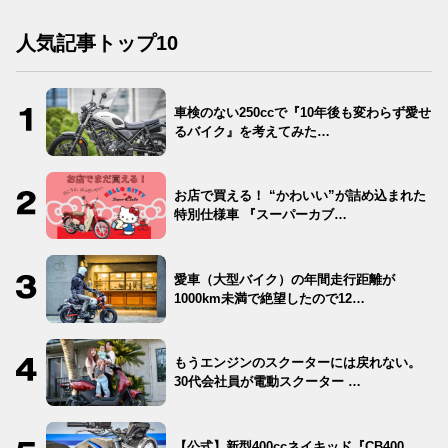
人気記事トップ10
車検のない250ccで『10年後も変わらず愛せ
るバイク』を考えてみた…
お店で買える！ “かわいい”が詰め込まれた
特別仕様車 『スーパーカブ…
愛車（大型バイク）の年間走行距離が
1000km未満で絶望したので12…
もうエンジンのスクーターには戻れない。
30代会社員が電動スクーター …
【公式】新型400ccネイキッド『CB400