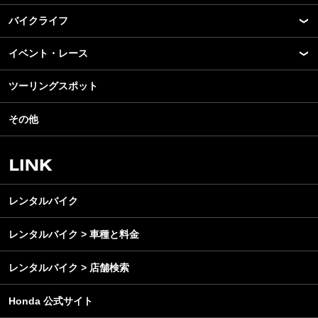
バイクライフ
New Model Show
モデル情報
イベント・レース
アプリ
カスタマイズパーツ
ライディングギア
ツーリングスポット
モータースポーツ
テクノロジー
ツーリング
イベント
名車・旧車
その他
アウトドア
スクール・レッスン
ビジネス
安全運転
レンタルバイク
メンテナンス
レンタルバイク
レンタルバイク > 車種と料金
レンタルバイク > 店舗検索
Honda 公式サイト