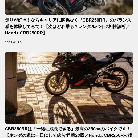
走りが好き！ならキャリアに関係なく『CBR250RR』のバランス
感を体験してみて！【次はどれ乗る？レンタルバイク相性診断／
Honda CBR250RR】
2022.01.30
CBR250RRは『一緒に成長できる』最高の250ccのバイクです！
【ホンダの道は一日にして成らず 第23回／Honda CBR250RR 後