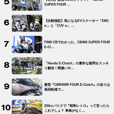
SUPER FOUR …
【比較検証】気になるEVスクーター「EM1
e:」と「CUV e:」…
FIND CBでわかった、CB400 SUPER FOUR
E-Cl…
「Honda E-Clutch」の素朴な疑問をスッキ
リ解決！間違いや…
新型『CBR400R FOUR E-Clutch』の走りは
高回転域で…
250ccバイクで『昭和レトロ』って言ったら
これでしょ？ 車検がなく…