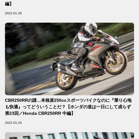
編】
2022.01.29
CBR250RRの謎…本格派250ccスポーツバイクなのに『乗り心地
も快適』ってどういうことだ？【ホンダの道は一日にして成らず
第23回／Honda CBR250RR 中編】
2022.01.29