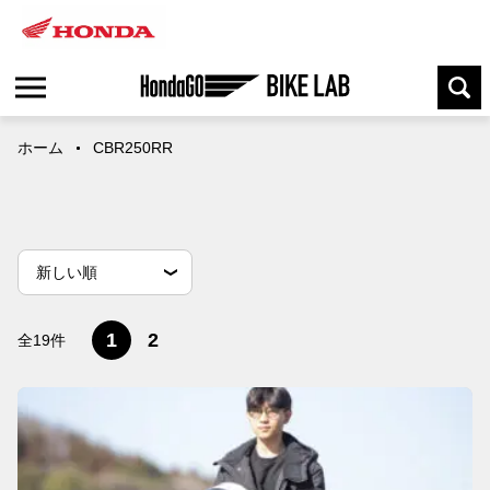
ホーム
CBR250RR
並
並べ替え条件
新しい順
べ
替
古い順
閲覧数順
え
1
2
全19件
条
件