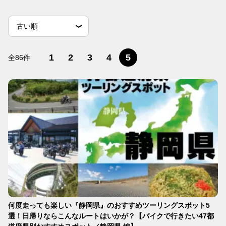
並
並べ替え条件
新しい順
古い順
べ
替
閲覧数順
え
1
2
3
4
5
全86件
条
件
何度走っても楽しい『静岡県』のおすすめツーリングスポット5
選！日帰りならこんなルートはいかが？【バイクで行きたい47都