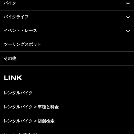
バイク
バイクライフ
New Model Show
モデル情報
イベント・レース
アプリ
カスタマイズパーツ
ライディングギア
ツーリングスポット
モータースポーツ
テクノロジー
ツーリング
イベント
名車・旧車
その他
アウトドア
スクール・レッスン
ビジネス
安全運転
レンタルバイク
メンテナンス
レンタルバイク
レンタルバイク > 車種と料金
レンタルバイク > 店舗検索