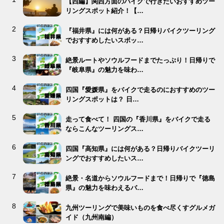
【西編】関西方面のバイクで行きたいおすすめツー
リングスポット紹介！【…
『福井県』には何がある？日帰りバイクツーリング
でおすすめしたいスポッ…
絶景ルートやソウルフードまでたっぷり！日帰りで
『岐阜県』の魅力を味わ…
四国『愛媛県』をバイクで走るのにおすすめのツー
リングスポットは？ 日…
走って食べて！ 四国の『香川県』をバイクで走る
ならこんなツーリングス…
四国『高知県』には何がある？日帰りバイクツーリ
ングでおすすめしたいス…
絶景・名道からソウルフードまで！日帰りで『徳島
県』の魅力を味わえるバ…
九州ツーリングで美味いものを食べ尽くすグルメガ
イド（九州南編）