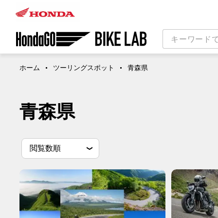
ホーム
ツーリングスポット
青森県
青森県
並
並べ替え条件
新しい順
古い順
閲覧数順
べ
替
え
条
件