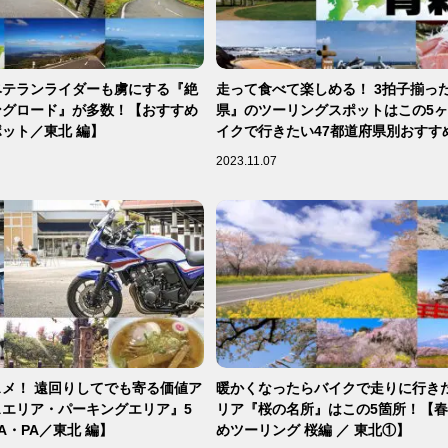
ベテランライダーも虜にする『絶
走って食べて楽しめる！ 3拍子揃っ
ングロード』が多数！【おすすめ
県』のツーリングスポットはこの5
ット／東北 編】
イクで行きたい47都道府県別おすす
／青森県 編】
2023.11.07
メ！ 遠回りしてでも寄る価値ア
暖かくなったらバイクで走りに行き
エリア・パーキングエリア』5
リア『桜の名所』はこの5箇所！【
A・PA／東北 編】
めツーリング 桜編 ／ 東北①】