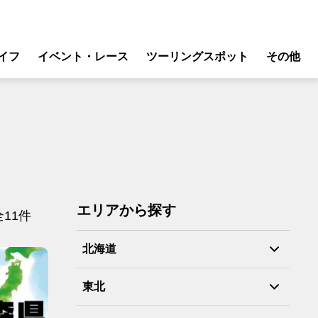
イフ
イベント・レース
ツーリングスポット
その他
リ
モータースポーツ
グギア
イベント
ング
スクール・レッスン
ドア
転
エリアから探す
全11件
バイク
ンス
北海道
東北