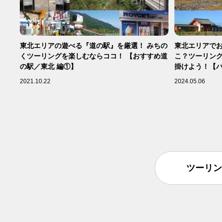
東北エリアの遊べる『道の駅』を厳選！ みちの
東北エリアで
くツーリングを楽しむならココ！ 【おすすめ道
こ？ツーリン
の駅／東北 編①】
掛けよう！【
編】
2021.10.22
2024.05.06
ツーリン