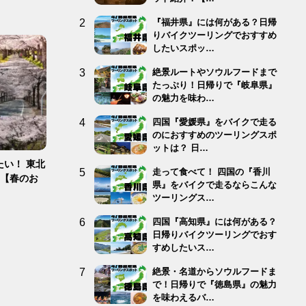
『福井県』には何がある？日帰
りバイクツーリングでおすすめ
したいスポッ…
絶景ルートやソウルフードまで
たっぷり！日帰りで『岐阜県』
の魅力を味わ…
四国『愛媛県』をバイクで走る
のにおすすめのツーリングスポ
ットは？ 日…
い！ 東北
走って食べて！ 四国の『香川
！【春のお
県』をバイクで走るならこんな
ツーリングス…
四国『高知県』には何がある？
日帰りバイクツーリングでおす
すめしたいス…
絶景・名道からソウルフードま
で！日帰りで『徳島県』の魅力
を味わえるバ…