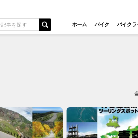
ホーム
バイク
バイクラ
New Model Show
アプ
モデル情報
ライディン
カスタマイズパーツ
ツーリ
テクノロジー
アウト
名車・旧車
安全運
ビジネス
レンタル
メンテナ