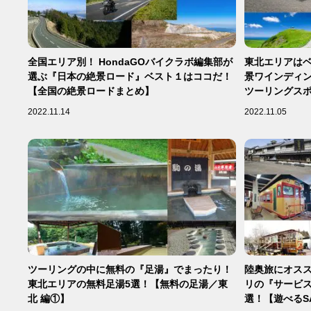
全国エリア別！ HondaGOバイクラボ編集部が
東北エリアは
選ぶ『日本の絶景ロード』ベスト１はココだ！
景ワインディ
【全国の絶景ロードまとめ】
ツーリングスポ
2022.11.14
2022.11.05
ツーリングの中に無料の『足湯』でまったり！
陸奥旅にオスス
東北エリアの無料足湯5選！【無料の足湯／東
リの『サービス
北 編①】
選！【遊べるS