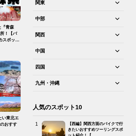
関東
中部
た『青森
ヶ所！【バ
関西
めスポット
中国
四国
九州・沖縄
人気のスポット10
たい東北エ
【西編】関西方面のバイクで行
春のおすす
きたいおすすめツーリングスポ
ット紹介！【…