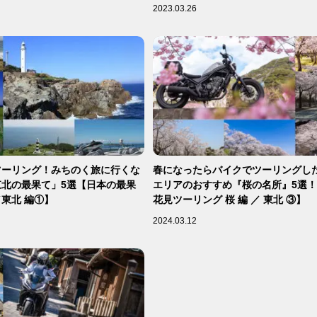
2023.03.26
ツーリング！みちのく旅に行くな
春になったらバイクでツーリングした
北の最果て」5選【日本の最果
エリアのおすすめ『桜の名所』5選
東北 編①】
花見ツーリング 桜 編 ／ 東北 ③】
2024.03.12